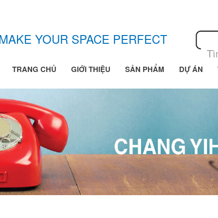
MAKE YOUR SPACE PERFECT
TRANG CHỦ
GIỚI THIỆU
SẢN PHẨM
DỰ ÁN