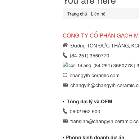
Trang chủ
.
Liên hệ
CÔNG TY CỔ PHẦN GẠCH M
Đường TÔN ĐỨC THẮNG, KCN N
(84-251) 3560770
(84-251) 3560778 | 
changyih-ceramic.com
changyih@changyih-ceramic.
Tổng đại lý và OEM
0902 962 900
transinh@changyih-ceramic.c
Phòng kinh doanh dự án